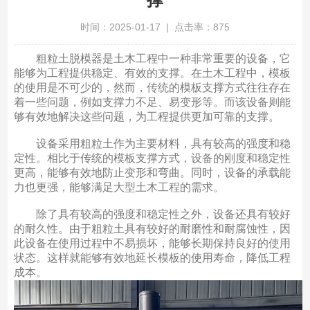
时间：2025-01-17 | 点击率：875
粗粒土脱模器是土木工程中一种非常重要的设备，它
能够为工程提供稳定、有效的支撑。在土木工程中，模板
的使用是不可少的，然而，传统的模板支撑方式往往存在
着一些问题，例如支撑力不足、易变形等。而该设备则能
够有效地解决这些问题，为工程提供更加可靠的支撑。
设备采用粗粒土作为主要材料，具有较高的强度和稳
定性。相比于传统的模板支撑方式，设备的刚度和稳定性
更高，能够有效地防止变形和弯曲。同时，设备的承载能
力也更强，能够满足大型土木工程的需求。
除了具有较高的强度和稳定性之外，设备还具有较好
的耐久性。由于粗粒土具有较好的耐磨性和耐腐蚀性，因
此设备在使用过程中不易损坏，能够长期保持良好的使用
状态。这样就能够有效地延长模板的使用寿命，降低工程
成本。