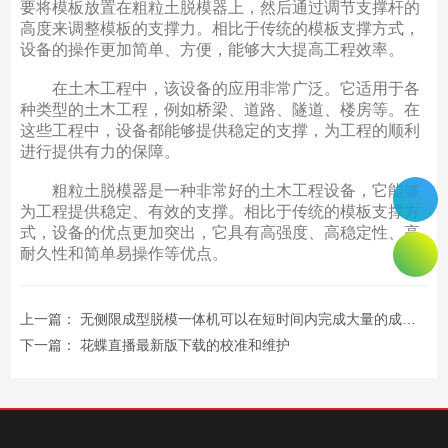
要将模板放置在粗粒土脱模器上，然后通过调节支撑杆的
高度来调整模板的支撑力。相比于传统的模板支撑方式，
设备的操作更加简单、方便，能够大大提高工程效率。
在土木工程中，该设备的应用非常广泛。它适用于各
种类型的土木工程，例如桥梁、道路、隧道、楼房等。在
这些工程中，设备都能够提供稳定的支撑，为工程的顺利
进行提供有力的保障。
粗粒土脱模器是一种非常好的土木工程设备，它能够
为工程提供稳定、有效的支撑。相比于传统的模板支撑方
式，设备的优点更加突出，它具有高强度、高稳定性、高
耐久性和简单易操作等优点。
上一篇：
无侧限成型脱模一体机可以在短时间内完成大量的成型和脱模工作
下一篇：
花蝶直播最新版下载的校准和维护