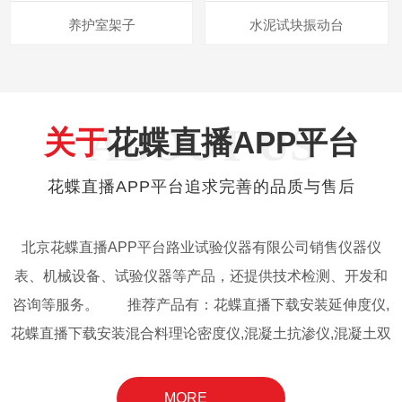
养护室架子
水泥试块振动台
ABOUT US
关于
花蝶直播APP平台
花蝶直播APP平台追求完善的品质与售后
北京花蝶直播APP平台路业试验仪器有限公司销售仪器仪
表、机械设备、试验仪器等产品，还提供技术检测、开发和
咨询等服务。 推荐产品有：花蝶直播下载安装延伸度仪,
花蝶直播下载安装混合料理论密度仪,混凝土抗渗仪,混凝土双
卧轴式搅拌机,混凝土数显式压力试验机,水泥抗折抗压试验
机,花蝶直播下载安装旋转薄膜烘箱,路面材料强度试验仪,花
MORE