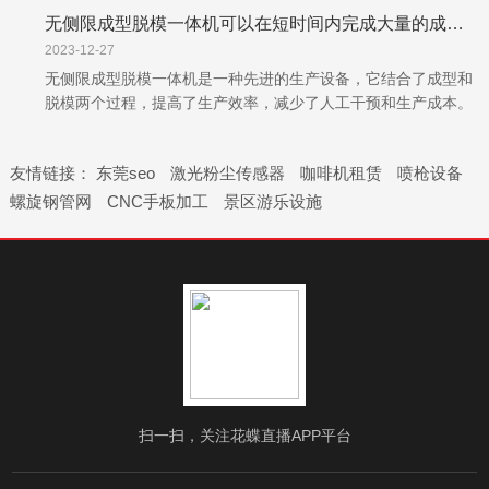
应用于实验室、质量检测和工业生产等领域，以确保实验和检测
无侧限成型脱模一体机可以在短时间内完成大量的成型和脱模工作
结果的准确性和稳定性。养护室的核心是控制系统。该系统通过
温度和湿度传感器持续监测...
2023-12-27
无侧限成型脱模一体机是一种先进的生产设备，它结合了成型和
脱模两个过程，提高了生产效率，减少了人工干预和生产成本。
在实际应用中，设备展现出了许多优势和特点。首先，它具有效
率高的生产能力。由于它采用自动化技术，可以在短时间内完成
友情链接：
东莞seo
激光粉尘传感器
咖啡机租赁
喷枪设备
大量的成型和脱模...
螺旋钢管网
CNC手板加工
景区游乐设施
扫一扫，关注花蝶直播APP平台